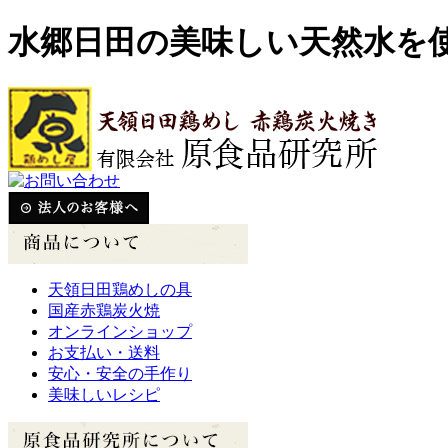
水郷日田の美味しい天然水を
天領日田鶏めしの具
国産赤鶏炭火焼
オンラインショップ
お支払い・送料
安心・安全の手作り
美味しいレシピ