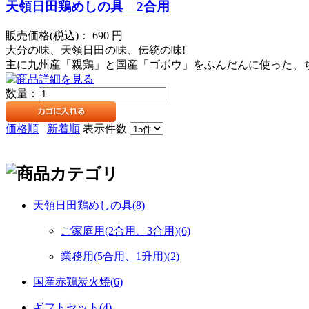
天領日田鶏めしの具 2合用
販売価格(税込)：
690
円
大分の味、天領日田の味、伝統の味!
主に九州産「親鶏」と国産「ゴボウ」をふんだんに使った、
数量：
価格順
新着順
表示件数
天領日田鶏めしの具(8)
ご家庭用(2合用、3合用)(6)
業務用(5合用、1升用)(2)
国産赤鶏炭火焼(6)
ギフトセット(4)