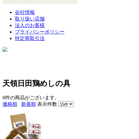
会社情報
取り扱い店舗
法人のお客様
プライバシーポリシー
特定商取引法
天領日田鶏めしの具
8件
の商品がございます。
価格順
新着順
表示件数